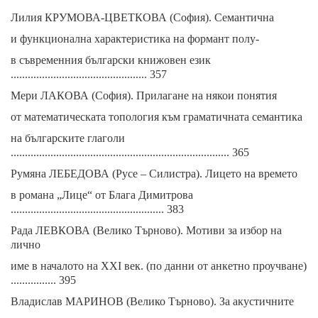
Лилия КРУМОВА-ЦВЕТКОВА (София). Семантична
и функционална характеристика на формант полу-
в съвременния български книжовен език
................................................ 357
Мери ЛАКОВА (София). Прилагане на някои понятия
от математическата топология към граматичната семантика
на българските глаголи
............................................................................. 365
Румяна ЛЕБЕДОВА (Русе – Силистра). Лицето на времето
в романа „Лице“ от Блага Димитрова
...................................................... 383
Рада ЛЕВКОВА (Велико Търново). Мотиви за избор на
лично
име в началото на XXI век. (по данни от анкетно проучване)
................ 395
Владислав МАРИНОВ (Велико Търново). За акустичните