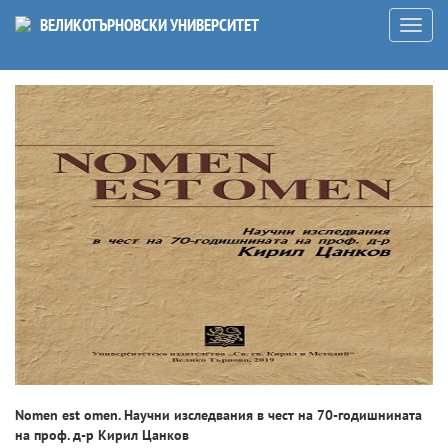
ВЕЛИКОТЪРНОВСКИ УНИВЕРСИТЕТ
Отваря
на
меню
Nomen est omen. Научни изследвания в чест на 70-годишнината
на проф. д-р Кирил Цанков