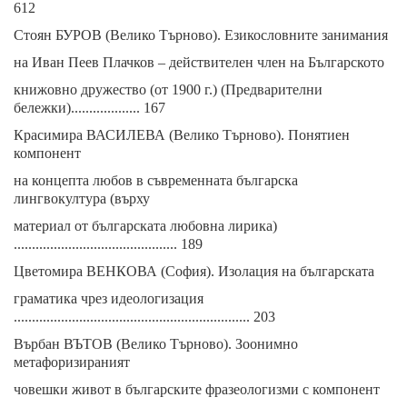
612
Стоян БУРОВ (Велико Търново). Езикословните занимания
на Иван Пеев Плачков – действителен член на Българското
книжовно дружество (от 1900 г.) (Предварителни
бележки)................... 167
Красимира ВАСИЛЕВА (Велико Търново). Понятиен
компонент
на концепта любов в съвременната българска
лингвокултура (върху
материал от българската любовна лирика)
............................................. 189
Цветомира ВЕНКОВА (София). Изолация на българската
граматика чрез идеологизация
................................................................. 203
Върбан ВЪТОВ (Велико Търново). Зоонимно
метафоризираният
човешки живот в българските фразеологизми с компонент