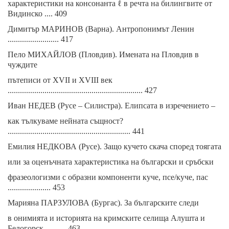
характеристики на консонанта ℓ в речта на билингвите от
Видинско .... 409
Димитър МАРИНОВ (Варна). Антропонимът Ленин
......................... 417
Пело МИХАЙЛОВ (Пловдив). Имената на Пловдив в
чуждите
пътеписи от XVII и XVIII век
.................................................................. 427
Иван НЕДЕВ (Русе – Силистра). Елипсата в изречението –
как тълкуваме нейната същност?
............................................................ 441
Емилия НЕДКОВА (Русе). Защо кучето скача според тоягата
или за оценъчната характеристика на български и сръбски
фразеологизми с образни компоненти куче, псе/куче, пас
..................... 453
Марияна ПАРЗУЛОВА (Бургас). За българските следи
в онимията и историята на кримските селища Алушта и
Белогорск .......... 463