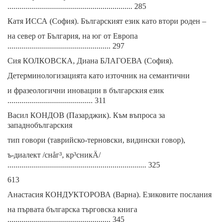
............................................................... 285
Катя ИССА (София). Българският език като втори роден –
на север от България, на юг от Европа
.................................................... 297
Сия КОЛКОВСКА, Диана БЛАГОЕВА (София).
Детерминологизацията като източник на семантични
и фразеологични иновации в българския език
........................................... 311
Васил КОНДОВ (Пазарджик). Към въпроса за
западнобългарския
тип говори (таврийско-терновски, видински говор),
ъ-диалект /снåг³, кр³сникÄ/
...................................................................... 325
613
Анастасия КОНДУКТОРОВА (Варна). Езиковите послания
на първата българска търговска книга
.................................................... 345