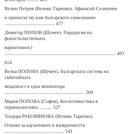
Велин Петров (Велико Търново). Афанасий Селишчев
и приносът му към българското езикознание
.......................................... 477
Димитър ПОПОВ (Шумен). Парадигма на
фоностилистичната
вариативност
............................................................................................. 493
614
Велка ПОПОВА (Шумен). Българската система на
събитийната
модалност в една миниатюра
................................................................... 509
Мария ПОПОВА (София). Когнитивистика в
терминологията ........... 527
Теодора РАБОВЯНОВА (Велико Търново).
Отново за каузативите и възвратността
.................................................. 541