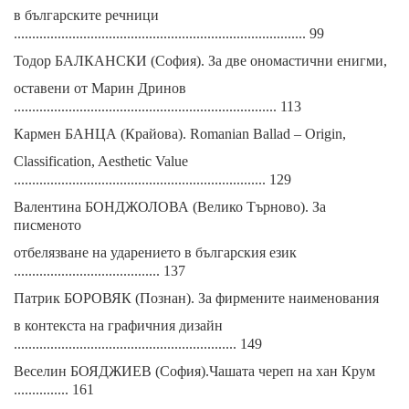
в българските речници
................................................................................ 99
Тодор БАЛКАНСКИ (София). За две ономастични енигми,
оставени от Марин Дринов
........................................................................ 113
Кармен БАНЦА (Крайова). Romanian Ballad – Origin,
Classification, Aesthetic Value
..................................................................... 129
Валентина БОНДЖОЛОВА (Велико Търново). За
писменото
отбелязване на ударението в българския език
........................................ 137
Патрик БОРОВЯК (Познан). За фирмените наименования
в контекста на графичния дизайн
............................................................. 149
Веселин БОЯДЖИЕВ (София).Чашата череп на хан Крум
............... 161