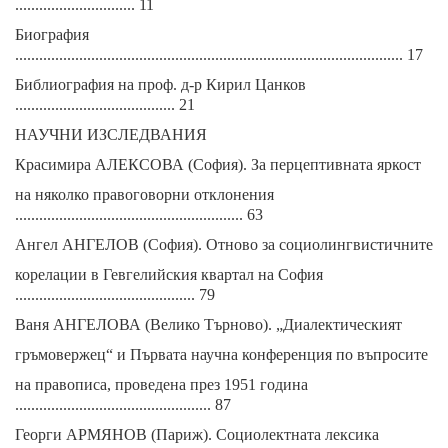
.............................. 11
Биография
................................................................................................. 17
Библиография на проф. д-р Кирил Цанков
........................................ 21
НАУЧНИ ИЗСЛЕДВАНИЯ
Красимира АЛЕКСОВА (София). За перцептивната яркост
на няколко правоговорни отклонения
......................................................... 63
Ангел АНГЕЛОВ (София). Отново за социолингвистичните
корелации в Гевгелийския квартал на София
............................................. 79
Ваня АНГЕЛОВА (Велико Търново). „Диалектическият
гръмовержец“ и Първата научна конференция по въпросите
на правописа, проведена през 1951 година
................................................. 87
Георги АРМЯНОВ (Париж). Социолектната лексика