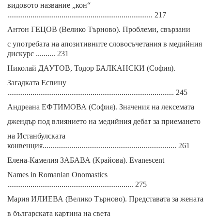
видовото название „кон“
........................................................................... 217
Антон ГЕЦОВ (Велико Търново). Проблеми, свързани
с употребата на апозитивните словосъчетания в медийния
дискурс .......... 231
Николай ДАУТОВ, Тодор БАЛКАНСКИ (София).
Загадката Еспину
...................................................................................... 245
Андреана ЕФТИМОВА (София). Значения на лексемата
джендър под влиянието на медийния дебат за приемането
на Истанбулската
конвенция..................................................................... 261
Елена-Камелия ЗАБАВА (Крайова). Evanescent
Names in Romanian Onomastics
................................................................. 275
Мария ИЛИЕВА (Велико Търново). Представата за жената
в българската картина на света